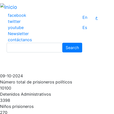
Pasar
al
contenido
facebook
En
ع
principal
twitter
youtube
Es
Newsletter
contáctanos
Search
Search
09-10-2024
Número total de prisioneros políticos
10100
Detenidos Administrativos
3398
Niños prisioneros
270