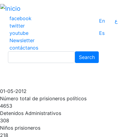
Pasar
al
contenido
facebook
En
ع
principal
twitter
youtube
Es
Newsletter
contáctanos
Search
Search
01-05-2012
Número total de prisioneros políticos
4653
Detenidos Administrativos
308
Niños prisioneros
218