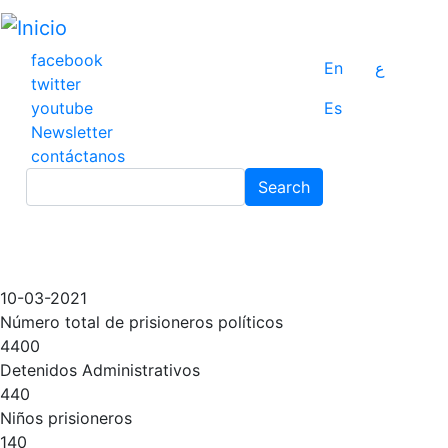
Pasar
al
contenido
facebook
En
ع
principal
twitter
youtube
Es
Newsletter
contáctanos
Search
Search
10-03-2021
Número total de prisioneros políticos
4400
Detenidos Administrativos
440
Niños prisioneros
140