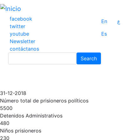
Pasar
al
contenido
facebook
En
ع
principal
twitter
youtube
Es
Newsletter
contáctanos
Search
Search
31-12-2018
Número total de prisioneros políticos
5500
Detenidos Administrativos
480
Niños prisioneros
230