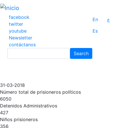
Pasar
al
contenido
facebook
En
ع
principal
twitter
youtube
Es
Newsletter
contáctanos
Search
Search
31-03-2018
Número total de prisioneros políticos
6050
Detenidos Administrativos
427
Niños prisioneros
356