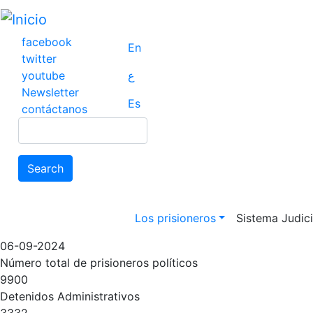
Pasar
al
contenido
facebook
En
principal
twitter
youtube
ع
Newsletter
Es
contáctanos
Search
Search
Main navigation
Los prisioneros
Sistema Judicia
06-09-2024
Número total de prisioneros políticos
9900
Detenidos Administrativos