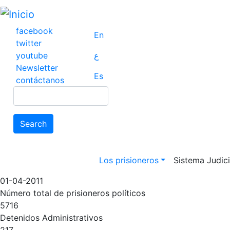
Pasar
al
contenido
facebook
En
principal
twitter
youtube
ع
Newsletter
Es
contáctanos
Search
Search
Main navigation
Los prisioneros
Sistema Judicia
01-04-2011
Número total de prisioneros políticos
5716
Detenidos Administrativos