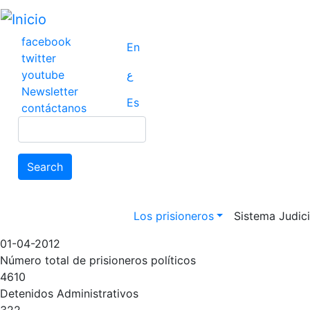
Pasar
al
contenido
facebook
En
principal
twitter
youtube
ع
Newsletter
Es
contáctanos
Search
Search
Main navigation
Los prisioneros
Sistema Judicia
01-04-2012
Número total de prisioneros políticos
4610
Detenidos Administrativos