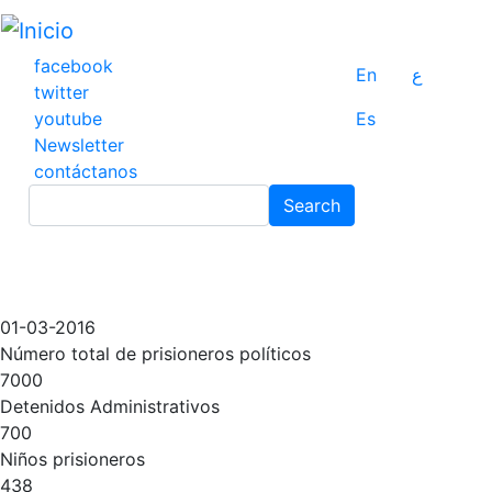
Pasar
al
contenido
facebook
En
ع
principal
twitter
youtube
Es
Newsletter
contáctanos
Search
Search
01-03-2016
Número total de prisioneros políticos
7000
Detenidos Administrativos
700
Niños prisioneros
438