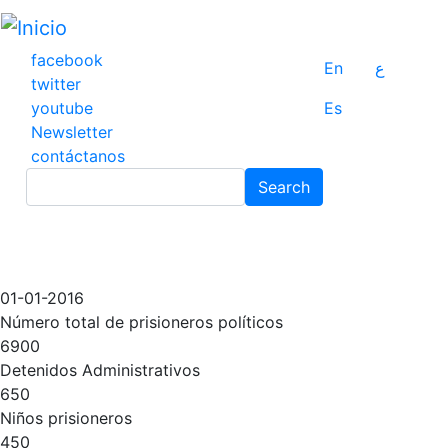
Pasar
al
contenido
facebook
En
ع
principal
twitter
youtube
Es
Newsletter
contáctanos
Search
Search
01-01-2016
Número total de prisioneros políticos
6900
Detenidos Administrativos
650
Niños prisioneros
450