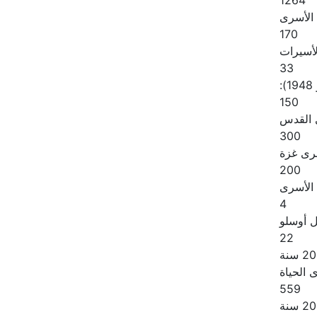
1264
 الأسرى
170
لأسيرات
33
:
150
القدس
300
رى غزة
200
الأسرى
4
ل أوسلو
22
الحياة
559