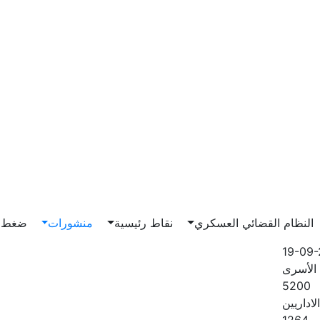
Main n
النظام القضائي العسكري
نقاط رئيسية
منشورات
ضغط و
19-09
الأسرى
5200
لاداريين