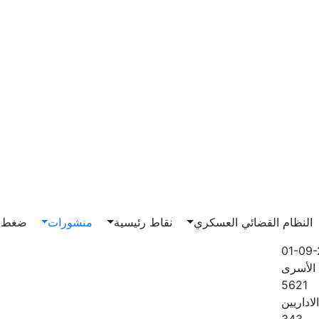
Main n
النظام القضائي العسكري
نقاط رئيسية
منشورات
ضغط و
01-09-
الأسرى
5621
لاداريين