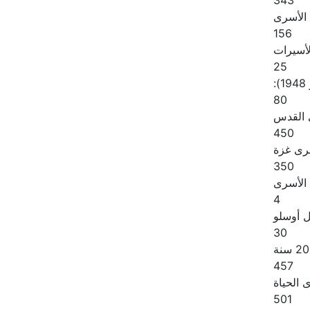
343
 الأسرى
156
لأسيرات
25
:
80
القدس
450
رى غزة
350
الأسرى
4
ل أوسلو
30
457
الحياة
501