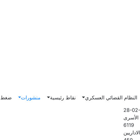
Main n
النظام القضائي العسكري
نقاط رئيسية
منشورات
ضغط و
28-02
الأسرى
6119
لاداريين