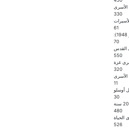
450
 الأسرى
330
لأسيرات
61
:
70
القدس
550
رى غزة
320
الأسرى
11
ل أوسلو
30
480
الحياة
526