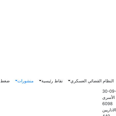
Main n
النظام القضائي العسكري
نقاط رئيسية
منشورات
ضغط و
30-09
الأسرى
6098
لاداريين