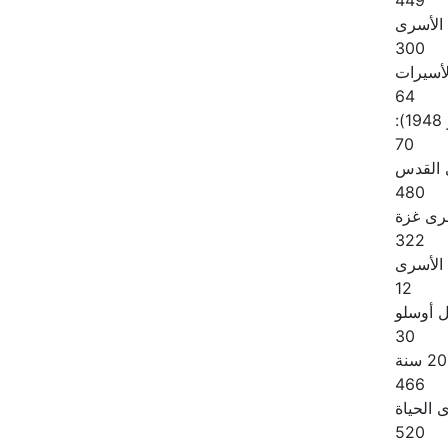
449
 الأسرى
300
لأسيرات
64
:
70
القدس
480
رى غزة
322
الأسرى
12
ل أوسلو
30
466
الحياة
520