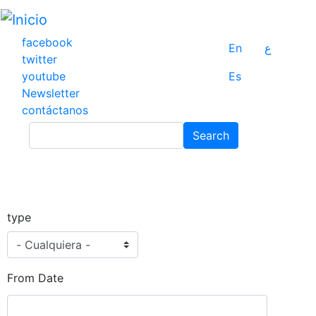
Pasar
al
contenido
facebook
En
ع
principal
twitter
youtube
Es
Newsletter
contáctanos
Search
Search
type
From Date