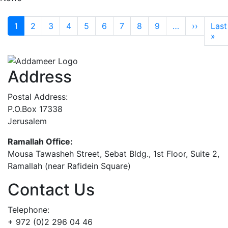
Pagination
Next p
1
2
3
4
5
6
7
8
9
…
››
Last
Las
»
Address
Postal Address:
P.O.Box 17338
Jerusalem
Ramallah Office:
Mousa Tawasheh Street, Sebat Bldg., 1st Floor, Suite 2,
Ramallah (near Rafidein Square)
Contact Us
Telephone:
+ 972 (0)2 296 04 46