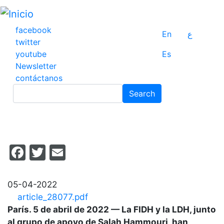
Pasar
al
contenido
facebook
En
ع
principal
twitter
youtube
Es
Newsletter
contáctanos
Search
Search
Facebook
Twitter
Email
05-04-2022
article_28077.pdf
París. 5 de abril de 2022 — La FIDH y la LDH, junto
al grupo de apoyo de Salah Hammouri, han