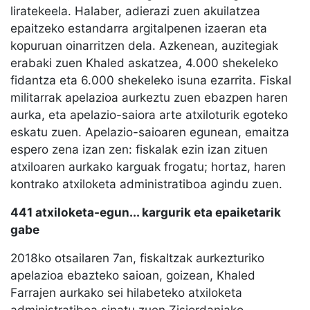
liratekeela. Halaber, adierazi zuen akuilatzea
epaitzeko estandarra argitalpenen izaeran eta
kopuruan oinarritzen dela. Azkenean, auzitegiak
erabaki zuen Khaled askatzea, 4.000 shekeleko
fidantza eta 6.000 shekeleko isuna ezarrita. Fiskal
militarrak apelazioa aurkeztu zuen ebazpen haren
aurka, eta apelazio-saiora arte atxiloturik egoteko
eskatu zuen. Apelazio-saioaren egunean, emaitza
espero zena izan zen: fiskalak ezin izan zituen
atxiloaren aurkako karguak frogatu; hortaz, haren
kontrako atxiloketa administratiboa agindu zuen.
441 atxiloketa-egun... kargurik eta epaiketarik
gabe
2018ko otsailaren 7an, fiskaltzak aurkezturiko
apelazioa ebazteko saioan, goizean, Khaled
Farrajen aurkako sei hilabeteko atxiloketa
administratiboa sinatu zuen Zisjordaniako