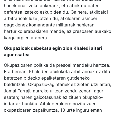
horiek onartzeko aukerarik, eta abokatu baten
defentsa izateko eskubidea du. Gainera, atxiloaldi
arbitrarioak luze jotzen du, atxiloaren asmoei
dagokienez komandante militarrak nahieran
harturiko erabakiaren mende, ez presoaren aurkako
kargu argien arabera.
Okupazioak debekatu egin zion Khaledi aitari
agur esatea
Okupazioaren politika da presoei mendeku hartzea.
Era berean, Khaleden atxiloketa arbitrarioak ez ditu
betetzen bidezko epaiketaren gutxieneko
baldintzak. Okupazio-agintariek ez zioten utzi aitari,
Jamal Farraji, aurreko urtean zendu zenari, agur
esaten; haren gaixotasunak ez zituen okupazio-
indarrak hunkitu. Aitak berak ere nozitu zuen
okupazioaren zapalkuntza, 10 urte inguru eman