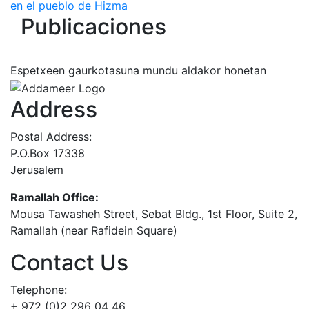
en el pueblo de Hizma
Publicaciones
Espetxeen gaurkotasuna mundu aldakor honetan
Address
Postal Address:
P.O.Box 17338
Jerusalem
Ramallah Office:
Mousa Tawasheh Street, Sebat Bldg., 1st Floor, Suite 2,
Ramallah (near Rafidein Square)
Contact Us
Telephone:
+ 972 (0)2 296 04 46