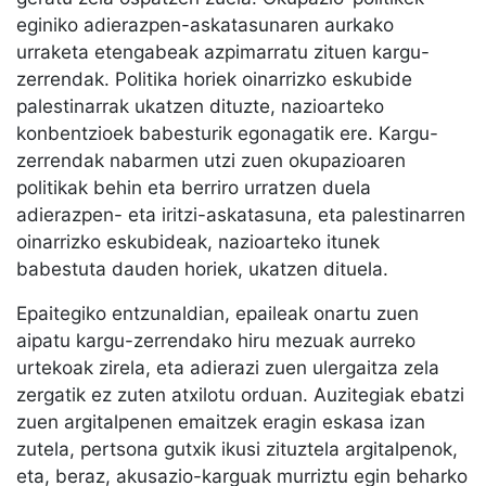
eginiko adierazpen-askatasunaren aurkako
urraketa etengabeak azpimarratu zituen kargu-
zerrendak. Politika horiek oinarrizko eskubide
palestinarrak ukatzen dituzte, nazioarteko
konbentzioek babesturik egonagatik ere. Kargu-
zerrendak nabarmen utzi zuen okupazioaren
politikak behin eta berriro urratzen duela
adierazpen- eta iritzi-askatasuna, eta palestinarren
oinarrizko eskubideak, nazioarteko itunek
babestuta dauden horiek, ukatzen dituela.
Epaitegiko entzunaldian, epaileak onartu zuen
aipatu kargu-zerrendako hiru mezuak aurreko
urtekoak zirela, eta adierazi zuen ulergaitza zela
zergatik ez zuten atxilotu orduan. Auzitegiak ebatzi
zuen argitalpenen emaitzek eragin eskasa izan
zutela, pertsona gutxik ikusi zituztela argitalpenok,
eta, beraz, akusazio-karguak murriztu egin beharko