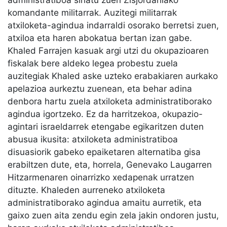
komandante militarrak. Auzitegi militarrak
atxiloketa-agindua indarraldi osorako berretsi zuen,
atxiloa eta haren abokatua bertan izan gabe.
Khaled Farrajen kasuak argi utzi du okupazioaren
fiskalak bere aldeko legea probestu zuela
auzitegiak Khaled aske uzteko erabakiaren aurkako
apelazioa aurkeztu zuenean, eta behar adina
denbora hartu zuela atxiloketa administratiborako
agindua igortzeko. Ez da harritzekoa, okupazio-
agintari israeldarrek etengabe egikaritzen duten
abusua ikusita: atxiloketa administratiboa
disuasiorik gabeko epaiketaren alternatiba gisa
erabiltzen dute, eta, horrela, Genevako Laugarren
Hitzarmenaren oinarrizko xedapenak urratzen
dituzte. Khaleden aurreneko atxiloketa
administratiborako agindua amaitu aurretik, eta
gaixo zuen aita zendu egin zela jakin ondoren justu,