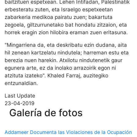
baitzituen espetxean. Lehen Intifadan, Palestinatik
erbesteratu zuten, eta Israelgo espetxeetan
zabarkeria medikoa pairatu zuen; bakartuta
zegoela, giltzurrunetako bat hondatu zitzaion, eta
horrek eragin zion hilobira eraman zuen eritasuna.
"Mingarriena da, eta deskribatu ezin dudana, aita
hil zenean kartzelatu nindutela; harreman estu eta
berezia nuen harekin. Atxilotu nindutenetik gaur
egunera arte, ez da inolako arrazoirik egon ni
atzituta izateko". Khaled Farraj, auzitegiko
entzunaldian.
Last Update
23-04-2019
Galería de fotos
Addameer Documenta las Violaciones de la Ocupación