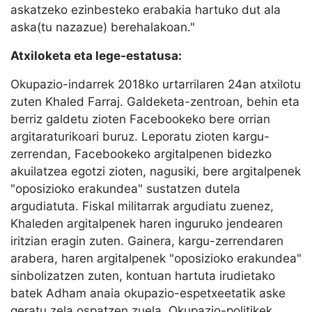
askatzeko ezinbesteko erabakia hartuko dut ala
aska(tu nazazue) berehalakoan."
Atxiloketa eta lege-estatusa:
Okupazio-indarrek 2018ko urtarrilaren 24an atxilotu
zuten Khaled Farraj. Galdeketa-zentroan, behin eta
berriz galdetu zioten Facebookeko bere orrian
argitaraturikoari buruz. Leporatu zioten kargu-
zerrendan, Facebookeko argitalpenen bidezko
akuilatzea egotzi zioten, nagusiki, bere argitalpenek
"oposizioko erakundea" sustatzen dutela
argudiatuta. Fiskal militarrak argudiatu zuenez,
Khaleden argitalpenek haren inguruko jendearen
iritzian eragin zuten. Gainera, kargu-zerrendaren
arabera, haren argitalpenek "oposizioko erakundea"
sinbolizatzen zuten, kontuan hartuta irudietako
batek Adham anaia okupazio-espetxeetatik aske
geratu zela ospatzen zuela. Okupazio-politikek