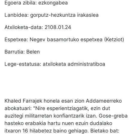
Egoera zibila: ezkongabea
Lanbidea: gorputz-hezkuntza irakaslea
Atxiloketa-data: 2108.01.24
Espetxea: Negev basamortuko espetxea (Ketziot)
Barrutia: Belen
Lege-estatusa: atxiloketa administratiboa
Khaled Farrajek honela esan zion Addameerreko
abokatuari: "Nire esperientziagatik, ezin dut
auzitegi militarretan konfiantzarik izan. Gose-greba
hasteko erabakia hartu nuen ezuin dudalako
itxaron 16 hilabetez baino gehiago. Bietako bat: