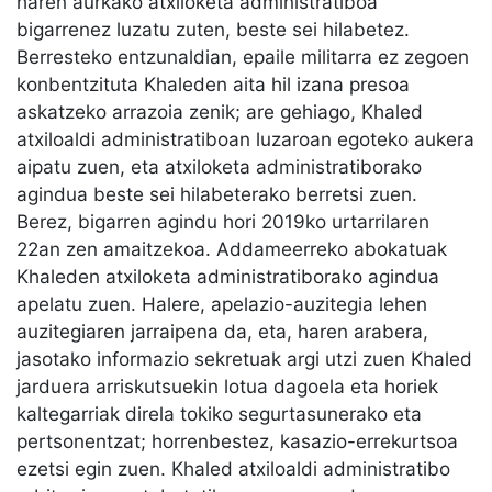
haren aurkako atxiloketa administratiboa
bigarrenez luzatu zuten, beste sei hilabetez.
Berresteko entzunaldian, epaile militarra ez zegoen
konbentzituta Khaleden aita hil izana presoa
askatzeko arrazoia zenik; are gehiago, Khaled
atxiloaldi administratiboan luzaroan egoteko aukera
aipatu zuen, eta atxiloketa administratiborako
agindua beste sei hilabeterako berretsi zuen.
Berez, bigarren agindu hori 2019ko urtarrilaren
22an zen amaitzekoa. Addameerreko abokatuak
Khaleden atxiloketa administratiborako agindua
apelatu zuen. Halere, apelazio-auzitegia lehen
auzitegiaren jarraipena da, eta, haren arabera,
jasotako informazio sekretuak argi utzi zuen Khaled
jarduera arriskutsuekin lotua dagoela eta horiek
kaltegarriak direla tokiko segurtasunerako eta
pertsonentzat; horrenbestez, kasazio-errekurtsoa
ezetsi egin zuen. Khaled atxiloaldi administratibo