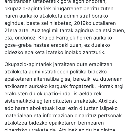
arbitrarioan urtebetetik gora egon ondoren,
okupazio-agintariek hirugarrenez berritu zuten
haren aurkako atxiloketa administratiborako
agindua, beste sei hilabetez, 2019ko uztailaren
21era arte. Auzitegi militarrak agindua baietsi zuen,
eta, ondorioz, Khaled Farrajek horren aurkako
gose-greba hastea erabaki zuen, ez duelako
bidezko epaiketa izateko inolako zantzurik.
Okupazio-agintariek jarraitzen dute erabiltzen
atxiloketa administratiboen politika bidezko
epaiketaren alternatiba gisa, bereziki ez dutenean
atxiloaren aurkako karguak frogatzerik. Horrek argi
erakusten du okupazio-indar israeldarrek
sistematikoki egiten dituzten urraketak. Atxiloak
edo haren abokatuak ikusi ezin dituzten isilpeko
materialean eta informazioan oinarrituz pertsonak
atxilotzea bidezko epaiketaren bermearen
oinarrizko urraketa da. Atxiloak ez du baldintza