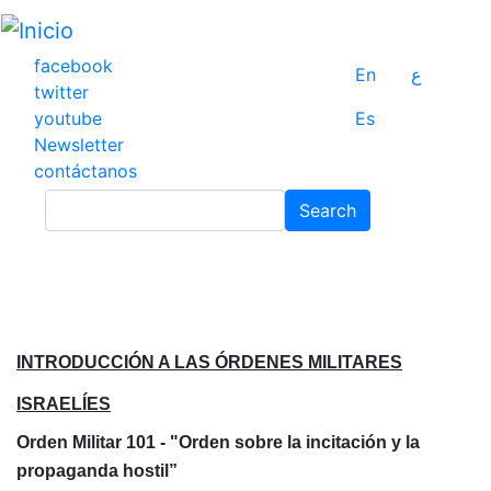
Pasar
al
contenido
facebook
En
ع
principal
twitter
youtube
Es
Newsletter
contáctanos
Search
Search
INTRODUCCIÓN A LAS ÓRDENES MILITARES
ISRAELÍES
Orden Militar 101 - "Orden sobre la incitació
n y la
propaganda hostil”