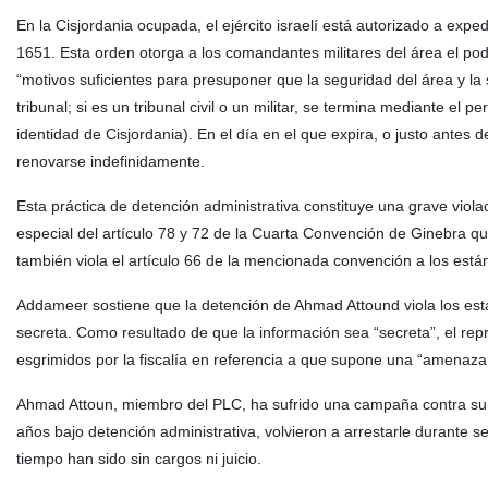
En la Cisjordania ocupada, el ejército israelí está autorizado a exped
1651. Esta orden otorga a los comandantes militares del área el pod
“motivos suficientes para presuponer que la seguridad del área y la
tribunal; si es un tribunal civil o un militar, se termina mediante e
identidad de Cisjordania). En el día en el que expira, o justo ante
renovarse indefinidamente.
Esta práctica de detención administrativa constituye una grave viol
especial del artículo 78 y 72 de la Cuarta Convención de Ginebra qu
también viola el artículo 66 de la mencionada convención a los están
Addameer sostiene que la detención de Ahmad Attound viola los está
secreta. Como resultado de que la información sea “secreta”, el 
esgrimidos por la fiscalía en referencia a que supone una “amenaza
Ahmad Attoun, miembro del PLC, ha sufrido una campaña contra su p
años bajo detención administrativa, volvieron a arrestarle durante 
tiempo han sido sin cargos ni juicio.