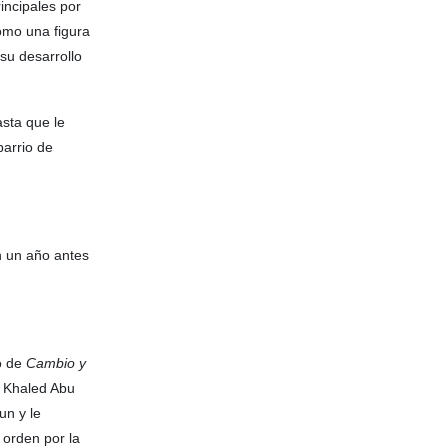
incipales por
omo una figura
 su desarrollo
asta que le
barrio de
n un año antes
do de
Cambio y
y Khaled Abu
un y le
 orden por la