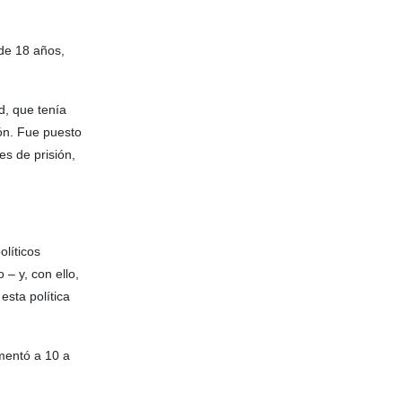
de 18 años,
d, que tenía
ón. Fue puesto
es de prisión,
olíticos
– y, con ello,
esta política
mentó a 10 a