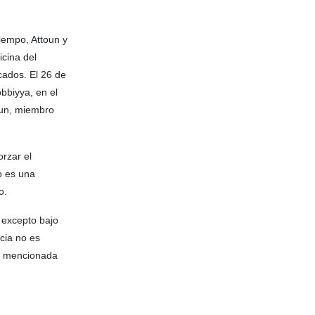
tiempo, Attoun y
icina del
cados. El 26 de
obbiyya, en el
oun, miembro
orzar el
o es una
o.
 excepto bajo
cia no es
la mencionada