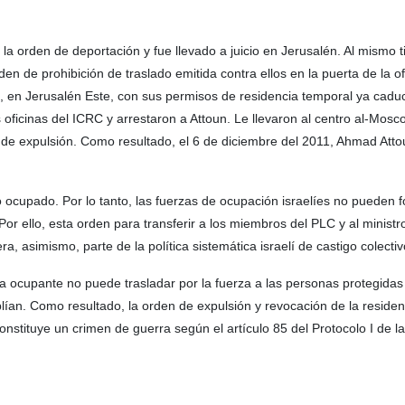
 la orden de deportación y fue llevado a juicio en Jerusalén. Al mismo 
 de prohibición de traslado emitida contra ellos en la puerta de la of
), en Jerusalén Este, con sus permisos de residencia temporal ya cadu
 oficinas del ICRC y arrestaron a Attoun. Le llevaron al centro al-Mosc
n de expulsión. Como resultado, el 6 de diciembre del 2011, Ahmad Att
o ocupado. Por lo tanto, las fuerzas de ocupación israelíes no pueden f
Por ello, esta orden para transferir a los miembros del PLC y al ministr
a, asimismo, parte de la política sistemática israelí de castigo colectiv
ia ocupante no puede trasladar por la fuerza a las personas protegidas
lían. Como resultado, la orden de expulsión y revocación de la residen
onstituye un crimen de guerra según el artículo 85 del Protocolo I de 