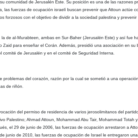
su comunidad de Jerusalén Este. Su posición es una de las razones pr
a, las fuerzas de ocupación israelí buscan prevenir que Attoun actúe c
dos forzosos con el objetivo de dividir a la sociedad palestina y prevenir
n la de al-Murabteen, ambas en Sur-Baher (Jerusalén Este) y así fue h
ro Zaid para enseñar el Corán. Además, presidió una asociación en su 
l comité de Jerusalén y en el comité de Seguridad Interna.
de problemas del corazón, razón por la cual se sometió a una operació
as de riñón.
evocación del permiso de residencia de varios jerosolimitanos del parti
lativo Palestino; Ahmad Attoun, Mohammad Abu Tair, Mohammad Totah 
és, el 29 de junio de 2006, las fuerzas de ocupación arrestaron a Atto
3 de junio de 2010, las fuerzas de ocupación de Israel le entregaron una