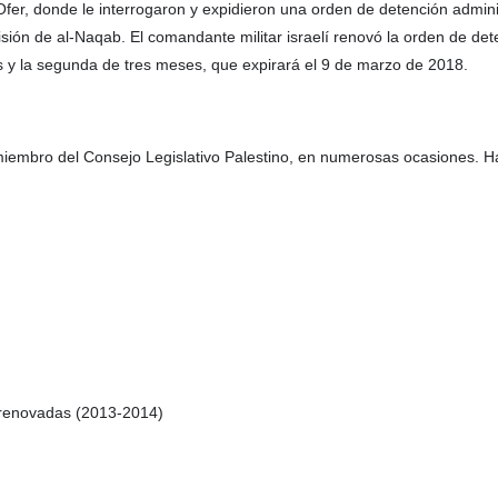
de Ofer, donde le interrogaron y expidieron una orden de detención admini
prisión de al-Naqab. El comandante militar israelí renovó la orden de de
s y la segunda de tres meses, que expirará el 9 de marzo de 2018.
miembro del Consejo Legislativo Palestino, en numerosas ocasiones. 
a renovadas (2013-2014)