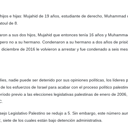
hijos e hijas: Mujahid de 19 años, estudiante de derecho, Muhammad 
toul de 8.
staron a sus dos hijos, Mujahid que entonces tenía 16 años y Muhamma
, pero no a su hermano. Condenaron a su hermano a dos años de prisi
e diciembre de 2016 le volvieron a arrestar y fue condenado a seis mes
íes, nadie puede ser detenido por sus opiniones políticas, los líderes p
 los esfuerzos de Israel para acabar con el proceso político palestino 
eríodo previo a las elecciones legislativas palestinas de enero de 2006, 
C.
jo Legislativo Palestino se redujo a 5. Sin embargo, este número au
 siete de los cuales están bajo detención administrativa.