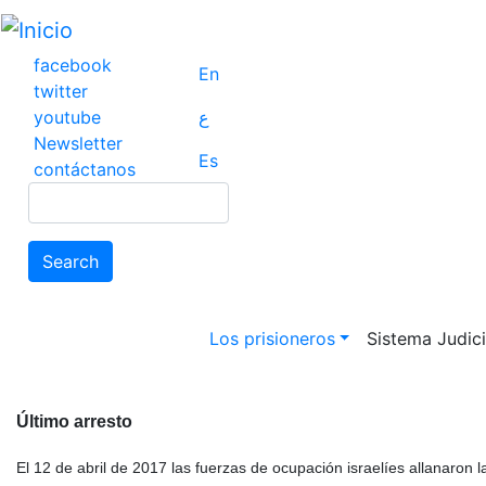
Pasar
al
contenido
facebook
En
principal
twitter
youtube
ع
Newsletter
Es
contáctanos
Search
Search
Main navigation
Los prisioneros
Sistema Judicia
Último arresto
El 12 de abril de 2017 las fuerzas de ocupación israelíes allanaron