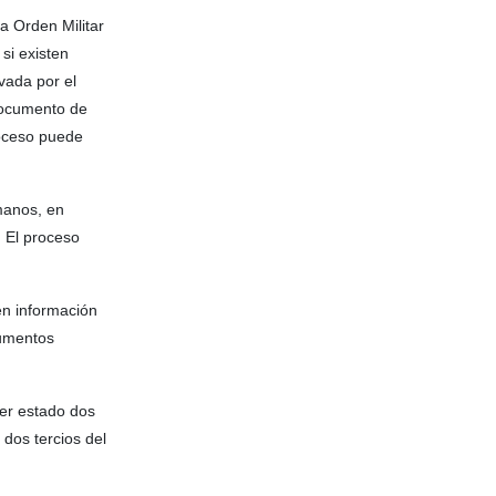
la Orden Militar
si existen
vada por el
 documento de
roceso puede
umanos, en
. El proceso
en información
gumentos
er estado dos
dos tercios del