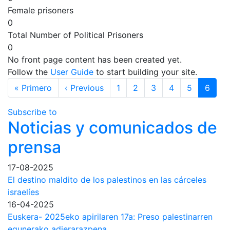
Female prisoners
0
Total Number of Political Prisoners
0
No front page content has been created yet.
Follow the
User Guide
to start building your site.
Pagination
First page
Previous page
« Primero
‹ Previous
1
2
3
4
5
6
Subscribe to
Noticias y comunicados de
prensa
17-08-2025
El destino maldito de los palestinos en las cárceles
israelíes
16-04-2025
Euskera- 2025eko apirilaren 17a: Preso palestinarren
egunerako adierarazpena