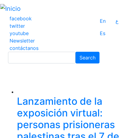
Pasar
al
contenido
facebook
En
ع
principal
twitter
youtube
Es
Newsletter
contáctanos
Search
Search
Lanzamiento de la
exposición virtual:
personas prisioneras
palestinas tras el 7 de