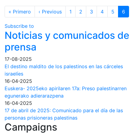
Detención
PARA
Pagination
Administrativa
First page
Previous page
« Primero
‹ Previous
1
2
3
4
5
6
DETENER
EL
Subscribe to
ATAQUE
Noticias y comunicados de
DE
prensa
ISRAEL
CONTRA
17-08-2025
LAS
El destino maldito de los palestinos en las cárceles
PERSONAS
israelíes
PALESTINAS
16-04-2025
EN
Euskera- 2025eko apirilaren 17a: Preso palestinarren
JERUSALÉN:
egunerako adierarazpena
16-04-2025
17 de abril de 2025: Comunicado para el día de las
personas prisioneras palestinas
Campaigns