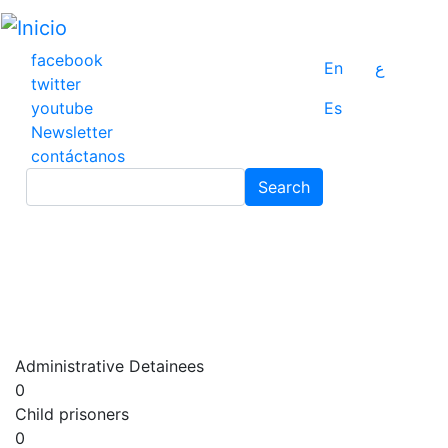
Pasar
al
contenido
facebook
En
ع
principal
twitter
youtube
Es
Newsletter
contáctanos
Search
Search
Administrative Detainees
0
Child prisoners
0