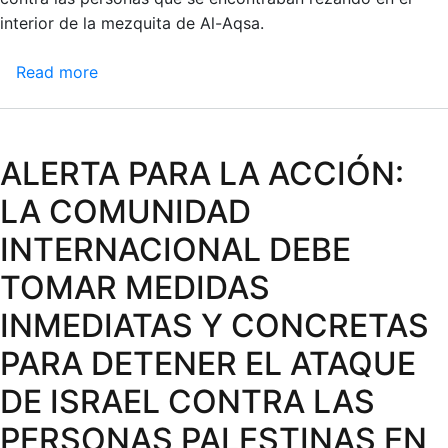
interior de la mezquita de Al-Aqsa.
Read more
about
ALERTA
PARA
LA
ALERTA PARA LA ACCIÓN:
ACCIÓN:
LA
LA COMUNIDAD
COMUNIDAD
INTERNACIONAL DEBE
INTERNACIONAL
DEBE
TOMAR MEDIDAS
TOMAR
INMEDIATAS Y CONCRETAS
MEDIDAS
INMEDIATAS
PARA DETENER EL ATAQUE
Y
DE ISRAEL CONTRA LAS
CONCRETAS
PARA
PERSONAS PALESTINAS EN
DETENER