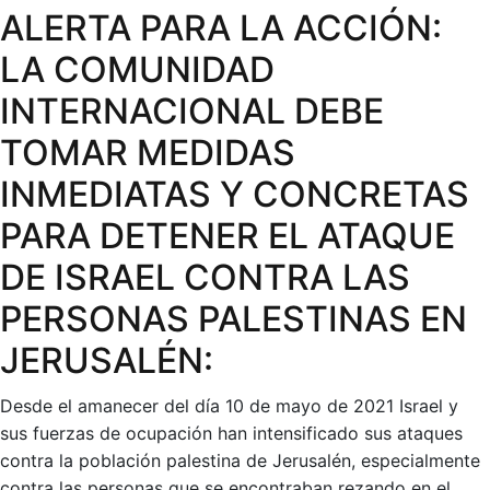
ALERTA PARA LA ACCIÓN:
MASIVOS
EN
LA COMUNIDAD
MEDIO
INTERNACIONAL DEBE
DE
LA
TOMAR MEDIDAS
ESCALADA
INMEDIATAS Y CONCRETAS
DE
REPRESIÓN
PARA DETENER EL ATAQUE
ISRAELÍ
DE ISRAEL CONTRA LAS
CONTRA
DEL
PERSONAS PALESTINAS EN
PUEBLO
JERUSALÉN:
PALESTINO
Desde el amanecer del día 10 de mayo de 2021 Israel y
sus fuerzas de ocupación han intensificado sus ataques
contra la población palestina de Jerusalén, especialmente
contra las personas que se encontraban rezando en el