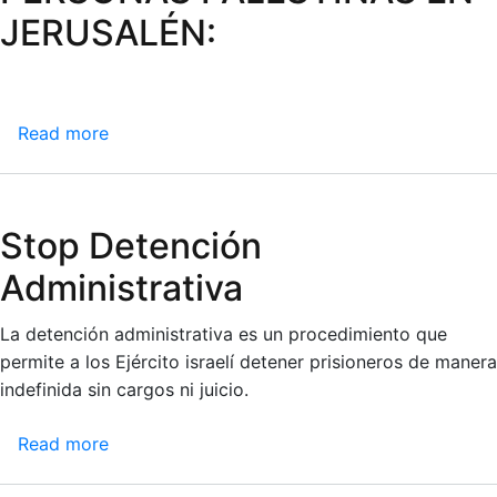
JERUSALÉN:
EL
ATAQUE
DE
ISRAEL
Read more
about
CONTRA
ALERTA
LAS
PARA
PERSONAS
LA
PALESTINAS
Stop Detención
ACCIÓN:
EN
LA
JERUSALÉN:
Administrativa
COMUNIDAD
INTERNACIONAL
La detención administrativa es un procedimiento que
DEBE
permite a los Ejército israelí detener prisioneros de manera
TOMAR
indefinida sin cargos ni juicio.
MEDIDAS
INMEDIATAS
Read more
about
Y
Stop
CONCRETAS