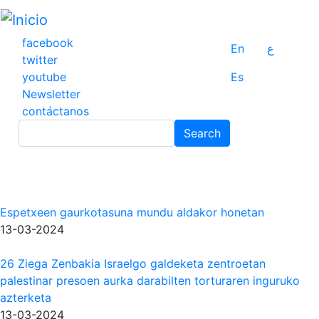
Pasar
al
contenido
facebook
En
ع
principal
twitter
youtube
Es
Newsletter
contáctanos
Search
Search
Espetxeen gaurkotasuna mundu aldakor honetan
13-03-2024
26 Ziega Zenbakia Israelgo galdeketa zentroetan
palestinar presoen aurka darabilten torturaren inguruko
azterketa
13-03-2024