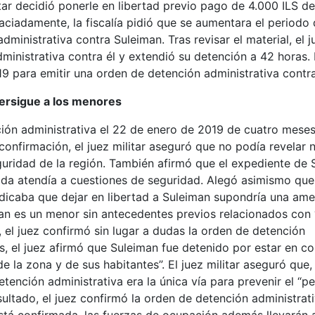
litar decidió ponerle en libertad previo pago de 4.000 ILS de
raciadamente, la fiscalía pidió que se aumentara el periodo
inistrativa contra Suleiman. Tras revisar el material, el ju
ministrativa contra él y extendió su detención a 42 horas.
9 para emitir una orden de detención administrativa contra
persigue a los menores
ión administrativa el 22 de enero de 2019 de cuatro meses
onfirmación, el juez militar aseguró que no podía revelar 
guridad de la región. También afirmó que el expediente de 
tida atendía a cuestiones de seguridad. Alegó asimismo que
indicaba que dejar en libertad a Suleiman supondría una am
an es un menor sin antecedentes previos relacionados con 
, el juez confirmó sin lugar a dudas la orden de detención
s, el juez afirmó que Suleiman fue detenido por estar en c
la zona y de sus habitantes”. El juez militar aseguró que,
tención administrativa era la única vía para prevenir el “pe
ultado, el juez confirmó la orden de detención administrat