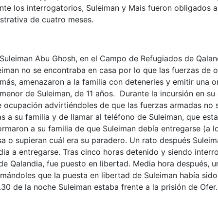
e los interrogatorios, Suleiman y Mais fueron obligados a 
strativa de cuatro meses.
e Suleiman Abu Ghosh, en el Campo de Refugiados de Qaland
iman no se encontraba en casa por lo que las fuerzas de 
emás, amenazaron a la familia con detenerles y emitir una 
menor de Suleiman, de 11 años. Durante la incursión en su 
de ocupación advirtiéndoles de que las fuerzas armadas no s
s a su familia y de llamar al teléfono de Suleiman, que es
formaron a su familia de que Suleiman debía entregarse (a 
sa o supieran cuál era su paradero. Un rato después Suleim
dia a entregarse. Tras cinco horas detenido y siendo inter
 de Qalandia, fue puesto en libertad. Media hora después, un
ormándoles que la puesta en libertad de Suleiman había sido
.30 de la noche Suleiman estaba frente a la prisión de Ofer.