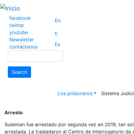
Pasar
al
contenido
facebook
En
principal
twitter
youtube
ع
Newsletter
Es
contáctanos
Search
Search
Main navigation
Los prisioneros
Sistema Judicia
Arresto
Suleiman fue arrestado por segunda vez en 2019, tan so
arrestada. Le trasladaron al Centro de Interrogatorio d