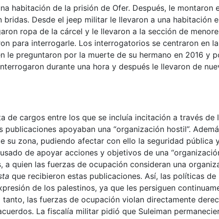
na habitación de la prisión de Ofer. Después, le montaron 
ridas. Desde el jeep militar le llevaron a una habitación e
garon ropa de la cárcel y le llevaron a la sección de menore
ron para interrogarle. Los interrogatorios se centraron en la
n le preguntaron por la muerte de su hermano en 2016 y po
interrogaron durante una hora y después le llevaron de nue
 de cargos entre los que se incluía incitación a través de 
 publicaciones apoyaban una “organización hostil”. Además,
de su zona, pudiendo afectar con ello la seguridad pública y
usado de apoyar acciones y objetivos de una “organización 
 a quien las fuerzas de ocupación consideran una organizac
sta
que recibieron estas publicaciones. Así, las políticas de
xpresión de los palestinos, ya que les persiguen continuam
o tanto, las fuerzas de ocupación violan directamente dere
cuerdos. La fiscalía militar pidió que Suleiman permanecier