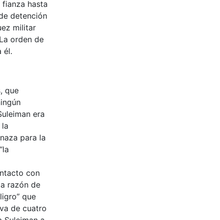
 fianza hasta
 de detención
ez militar
 La orden de
 él.
, que
ningún
Suleiman era
 la
enaza para la
“la
ontacto con
 a razón de
ligro” que
iva de cuatro