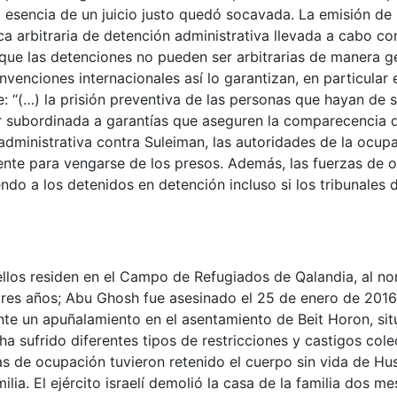
a esencia de un juicio justo quedó socavada. La emisión de 
a arbitraria de detención administrativa llevada a cabo con
 que las detenciones no pueden ser arbitrarias de manera g
nvenciones internacionales así lo garantizan, en particular 
ce: “(…) la prisión preventiva de las personas que hayan de 
tar subordinada a garantías que aseguren la comparecencia 
n administrativa contra Suleiman, las autoridades de la ocup
ente para vengarse de los presos. Además, las fuerzas de 
endo a los detenidos en detención incluso si los tribunales 
s ellos residen en el Campo de Refugiados de Qalandia, al no
 tres años; Abu Ghosh fue asesinado el 25 de enero de 2016
te un apuñalamiento en el asentamiento de Beit Horon, sit
a sufrido diferentes tipos de restricciones y castigos cole
as de ocupación tuvieron retenido el cuerpo sin vida de Hu
lia. El ejército israelí demolió la casa de la familia dos m