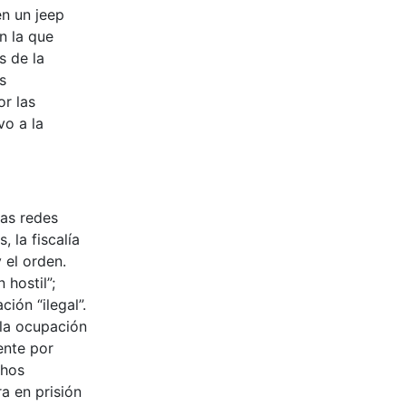
en un jeep
n la que
s de la
s
r las
vo a la
las redes
 la fiscalía
 el orden.
hostil”;
ión “ilegal”.
 la ocupación
ente por
chos
a en prisión