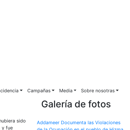
ncidencia
Campañas
Media
Sobre nosotras
Galería de fotos
hubiera sido
Addameer Documenta las Violaciones
 y fue
de la Ocupación en el pueblo de Hizma