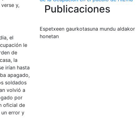
verse y,
Publicaciones
Espetxeen gaurkotasuna mundu aldakor
honetan
ia, el
ocupación le
orden de
casa, la
e irían hasta
taba apagado,
los soldados
an volvió a
rogado por
 oficial de
 un error y