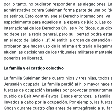
por lo tanto, no pudieron responder a las alegaciones. L
administrativa contra Suleiman forma parte de una polític
palestinos. Esto contraviene el Derecho Internacional ya
especialmente para aquellos a la espera de juicio. Las co
Internacional de los Derechos Civiles y Políticos, que di
no debe ser la regla general, pero su libertad podrá es
en el acto del juicio (…)”. Al emitir la orden de detenció
probaron que hacen uso de la misma arbitraria e ilegalm
eluden las decisiones de los tribunales militares manteni
ponerlos en libertad.
La familia y el castigo colectivo
La familia Suleiman tiene cuatro hijos y tres hijas, todo
Jerusalén ocupada. La familia perdió al hijo mayor hace
fuerzas de ocupación israelíes por provocar presuntamen
pueblo de Beit Awr al-Fawqa. Desde entonces, la familia h
llevados a cabo por la ocupación. Por ejemplo, las fuerz
Ghosh durante cuatro días antes de entregárselo a su fami