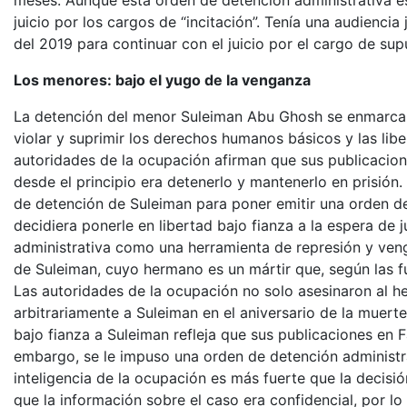
meses. Aunque esta orden de detención administrativa e
juicio por los cargos de “incitación”. Tenía una audienci
del 2019 para continuar con el juicio por el cargo de su
Los menores: bajo el yugo de la venganza
La detención del menor Suleiman Abu Ghosh se enmarca d
violar y suprimir los derechos humanos básicos y las lib
autoridades de la ocupación afirman que sus publicacion
desde el principio era detenerlo y mantenerlo en prisión. 
de detención de Suleiman para poner emitir una orden de 
decidiera ponerle en libertad bajo fianza a la espera de j
administrativa como una herramienta de represión y veng
de Suleiman, cuyo hermano es un mártir que, según las 
Las autoridades de la ocupación no solo asesinaron al h
arbitrariamente a Suleiman en el aniversario de la muerte
bajo fianza a Suleiman refleja que sus publicaciones en 
embargo, se le impuso una orden de detención administra
inteligencia de la ocupación es más fuerte que la decisió
que la información sobre el caso era confidencial, por 