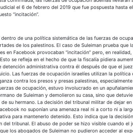
stá confirmada, las fuerzas de ocupación además llevarán 
a judicial el 6 de febrero del 2019 que fue pospuesta hasta 
puesto “incitación”.
entro de una política sistemática de las fuerzas de ocup
ertades de los palestinos. El caso de Suleiman prueba que l
es en Facebook provocaban “incitación” pero, en realidad, 
Esto se refleja en el hecho de que la fiscalía pidiera aumen
detención administrativa contra él después de que el juez 
uicio. Las fuerzas de ocupación israelíes utilizan la polític
anza contra los presos y presas palestinas, especialmente
fuerzas de ocupación, estuvo involucrado en un apuñalamie
ermano de Suleiman y demolieron su casa, sino que detuvi
 de su hermano. La decisión del tribunal militar de dejar en
Facebook no suponían una amenaza real ni a corto ni a larg
tiva para mantenerlo detenido. Esto indica que la decisión
n del tribunal. El abuso de poder se hizo visible cuando el 
lo que los abogados de Suleiman no pudieron acceder al exp