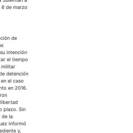
a Suleiman a
el 6 de marzo
ación de
as
su intención
tar el tiempo
militar
a de detención
 en el caso
nto en 2016.
eron
 libertad
o plazo. Sin
 de la
juez informó
ediente y,