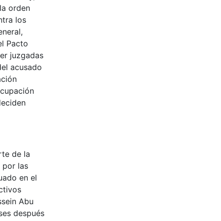
la orden
tra los
eneral,
el Pacto
ser juzgadas
del acusado
ación
ocupación
deciden
rte de la
 por las
uado en el
ctivos
ssein Abu
eses después