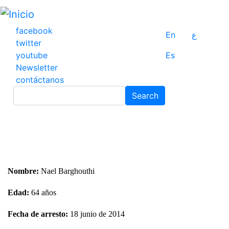
Pasar
al
contenido
facebook
En
ع
principal
twitter
youtube
Es
Newsletter
contáctanos
Search
Search
Nombre:
Nael Barghouthi
Edad:
64 años
Fecha de arresto:
18 junio de 2014