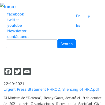
Pasar
al
contenido
facebook
En
ع
principal
twitter
youtube
Es
Newsletter
contáctanos
Search
Search
Facebook
Twitter
Email
22-10-2021
Urgent Press Statement PHROC, Silencing of HRD.pdf
El Ministro de “Defensa”, Benny Gantz, declaró el 19 de octubre
de 2021 a seis Organizaciones líderes de la Sociedad Civil