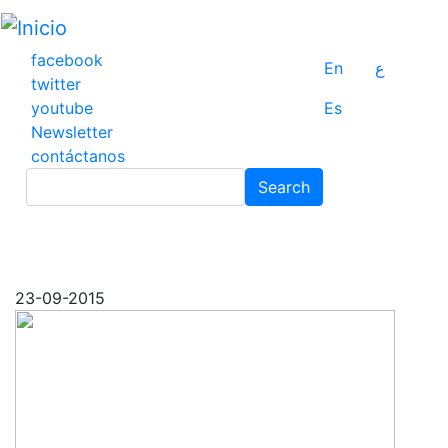
Pasar
al
contenido
facebook
En
ع
principal
twitter
youtube
Es
Newsletter
contáctanos
Search
Search
23-09-2015