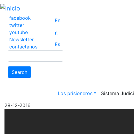
Pasar
al
contenido
facebook
En
principal
twitter
youtube
ع
Newsletter
Es
contáctanos
Search
Search
Main navigation
Los prisioneros
Sistema Judicia
28-12-2016