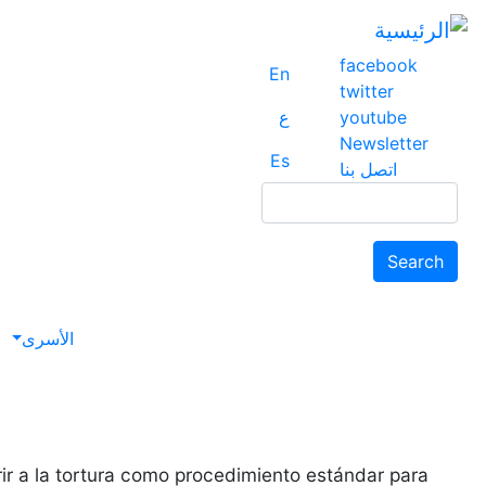
facebook
En
twitter
youtube
ع
Newsletter
Es
اتصل بنا
Search
Search
avigation
الأسرى
ir a la tortura como procedimiento estándar para