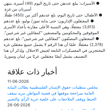
● الأسيرات: يبلغ عددهن حتى تاريخ اليوم (49) أسيرة، بينهن
أسيرتان من غزة.
● الأطفال: حتى تاريخ اليوم، بلغ عددهم أكثر من (450) طفلًا.
● المعتقلون الإداريون: حتى بداية تموز/ يوليو، بلغ عددهم
(3,613) معتقلًا، وهي النسبة الأعلى مقارنة بأعداد الأسرى
الموقوفين والمحكومين والمصنفين "كمقاتلين غير شرعيين".
● المعتقلون المصنّفون "كمقاتلين غير شرعيين": بلغ عددهم
(2,378) معتقلًا. علمًا أن هذا الرقم لا يشمل جميع معتقلي غزة
المحتجزين في المعسكرات التابعة لجيش الاحتلال. ويُذكر أن هذا
التصنيف يشمل أيضًا معتقلين عربًا من لبنان وسوريا.
أخبار ذات علاقة
11-06-2026
مجلس منظمات حقوق الإنسان الفلسطينية يطالب النيابة
العامة بمراجعة موقفها في قضية المواطن مزيد سقف
الحيط ووقف الملاحقات على خلفية حرية الرأي والتعبير
26-06-2026