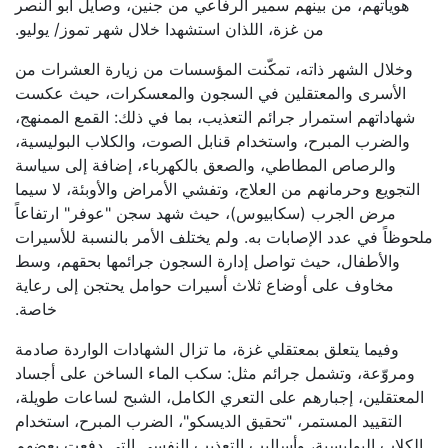
هوياتهم، من بينهم سمير الرفاعي من جنين، وصايل أبو النصر
من غزة، اللذان استشهدا خلال شهر تموز/ يوليو.
وخلال الشهر ذاته، تمكّنت المؤسسات من زيارة العشرات من
الأسرى والمعتقلين في السجون والمعسكرات، حيث عكست
شهاداتهم استمرار جرائم التعذيب، بما في ذلك: القمع الممنهج،
والضرب المبرح، واستخدام قنابل الصوت، والكلاب البوليسية،
والرصاص المطاطي، والصعق بالكهرباء، إضافة إلى سياسة
التجويع وحرمانهم من العلاج، وتفشي الأمراض والأوبئة، لا سيما
مرض الجرب (سكابيوس)، حيث شهد سجن "عوفر" ارتفاعاً
ملحوظاً في عدد الإصابات به. ولم يختلف الأمر بالنسبة للأسيرات
والأطفال، حيث تواصل إدارة السجون جرائمها بحقهم، وسط
مخاوف على أوضاع ثلاث أسيرات حوامل يحتجن إلى رعاية
خاصة.
وفيما يتعلق بمعتقلي غزة، ما تزال الشهادات الواردة صادمة
ومروّعة، وتشمل جرائم مثل: سكب الماء الساخن على أجساد
المعتقلين، إجبارهم على التعري الكامل، الشبح لساعات طويلة،
التقييد المستمر، "تحقيق الديسكو"، الضرب المبرح، استخدام
الكلاب البوليسية، وأساليب التعذيب النفسي التي دفعت بعضهم