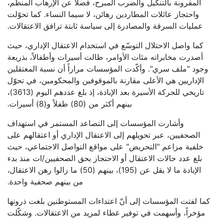
المقرونة بالتنكيل والضرب المبرح، فضلاً عن الإرهاب المنظّم،
واحتجاز عائلات المطاردين رهائن، لا سيما النساء. كما تحوّلت
عمليات السرقة والمصادرة إلى سياسة ثابتة ترافق الاعتقالات.
كما واصل الاحتلال التوسّع في استخدام الاعتقال الإداري، حيث
أصدرت مخابراته مئات الأوامر، طالت أسيرات وأطفالاً، بذريعة
وجود "ملف سري". وأكّدت المؤسسات مراراً أن نسبة المعتقلين
الإداريين هي الأعلى مقارنة بالموقوفين والمحكومين، في تحوّل
تاريخي للحركة الأسيرة بعد الإبادة، إذ بلغ عددهم اليوم (3613)،
بينهم أكثر من (80) طفلاً و(8) أسيرات.
وأشارت المؤسسات إلى التصاعد المستمر في استهداف
الصحفيين، عبر تحويلهم إلى الاعتقال الإداري أو اعتقالهم على
خلفية مزاعم "التحريض" على مواقع التواصل الاجتماعي، حيث
بلغ عدد حالات الاعتقال أو الاحتجاز بحق الصحفيين/ات منذ بدء
الإبادة ما لا يقل عن (195)، بينهم (50) ما زالوا رهن الاعتقال،
من بينهم صحفية واحدة.
كما لفتت المؤسسات إلى أنّ اعتداءات المستوطنين بلغت ذروتها
مؤخراً، وأسهمت في توفير غطاء لمزيد من الاعتقالات. وشكّلت