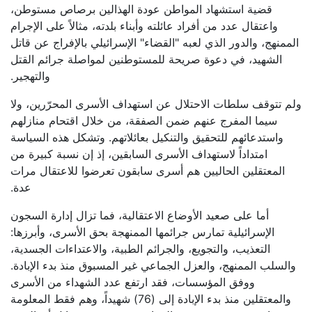
قضية استشهاد المواطن عودة الهذالين برصاص مستوطن،
واعتقال عدد من أفراد عائلته وأبناء بلدته، مثالاً على الإجرام
الممنهج، والدور الذي لعبه "القضاء" الإسرائيلي بالإفراج عن قاتل
الشهيد، في دعوة صريحة للمستوطنين لمواصلة جرائم القتل
والتهجير.
ولم تتوقف سلطات الاحتلال عن استهداف الأسرى المحرّرين، ولا
سيما المفرج عنهم ضمن الصفقة، من خلال اقتحام منازلهم
واستدعائهم للتحقيق والتنكيل بعائلاتهم. وتشكل هذه السياسة
امتداداً لاستهداف الأسرى السابقين، إذ إن نسبة كبيرة من
المعتقلين الحاليين هم أسرى سابقون تعرضوا للاعتقال مرات
عدة.
أما على صعيد الأوضاع الاعتقالية، فما تزال إدارة السجون
الإسرائيلية تمارس جرائمها الممنهجة بحق الأسرى، وأبرزها:
التعذيب، والتجويع، والجرائم الطبية، والاعتداءات الجسدية،
والسلب الممنهج، والعزل الجماعي غير المسبوق منذ بدء الإبادة.
ووفق المؤسسات، فقد ارتفع عدد الشهداء من الأسرى
والمعتقلين منذ بدء الإبادة إلى (76) شهيداً، وهم فقط المعلومة