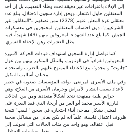
إلى الإدلاء باعترافات غير دقيقة تحت وطأة التعذيب، بل إن أحد
المعتقلين حاول الانتحار. ووفق إدارة سجون الاحتلال، يبلغ عدد
معتقلي غزة المعلن عنهم (2378) ممن تصفهم بـ"المقاتلين غير
الشرعيين"، دون احتساب المعتقلين المحتجزين في معسكرات
الجيش. كما بلغ عدد الشهداء المعروفين منهم (46) شهيداً، فيما
يظل العشرات رهن الإخفاء القسري.
كما تواصل إدارة السجون استهداف قيادات الحركة الأسيرة
المعزولين انفرادياً في الزنازين، والتنقّل المتكرر بينهم بين عزل
"جانوت" و"مجدو"، مع الاعتداء الممنهج عليهم بالضرب واستخدام
مختلف أساليب التنكيل
وفي ملف الأسرى المرضى، تواجه المؤسسات صعوبة في حصر
الأعداد بسبب انتشار الأمراض وحرمان الأسرى من العلاج، وهي
جرائم طبية ممنهجة تتخذ أشكالاً متعددة. ومن بين الحالات
البارزة الأسير محمد أبو العز من أريحا، الذي فقد القدرة على
المشي بشكل مفاجئ أثناء احتجازه في سجن "النقب" نتيجة
ظروف اعتقال قاسية، علماً أنه لم يكن يعاني من مشاكل صحية
قبل اعتقاله، وهو واحد من مئات الحالات التي تحولت إلى
مرضى بفعل سياسات الاحتلال.