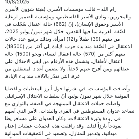
10/8/2025
رام الله – قالت مؤسسات الأسرى (هيئة شؤون الأسرى
والمحررين، ونادي الأسير الفلسطيني، ومؤسسة الضمير لرعاية
الأسير وحقوق الإنسان)، إنّ (662) حالة اعتقال سُجّلت في
الضّفة الغربية بما فيها القدس، خلال شهر تموز/ يوليو 2025،
من بينهم (39) طفلاً و(12) امرأة. وبذلك يرتفع عدد حالات
الاعتقال في الضّفة منذ بدء حرب الإبادة إلى أكثر من (18500)،
بينهم أكثر من (570) حالة اعتقال لنساء، ونحو (1500) حالة
اعتقال لأطفال. وتشمل هذه الأرقام من أبقى الاحتلال على
اعتقالهم ومن أفرج عنهم لاحقاً، ولا تتضمن أعداد المعتقلين من
غزة، التي تقدّر بالآلاف منذ بدء الإبادة.
وأضافت المؤسسات، في نشرتها حول أبرز المعطيات والقضايا
الموثقة خلال شهر تموز/ يوليو، أنّ سلطات الاحتلال الإسرائيلي
واصلت حملات الاعتقال الممنهجة في الضفة، بالتوازي مع
تصاعد عدوان المستوطنين في القرى والبلدات، الأمر الذي أسهم
في زيادة وتيرة الاعتقالات، وكان العدوان على مسافر يطا
نموذجاً بارزاً لذلك. وقد رافقت هذه الحملات عمليات إعدام
ميدانية، وتدمير للمنازل، وتصعيد في التحقيقات الميدانية