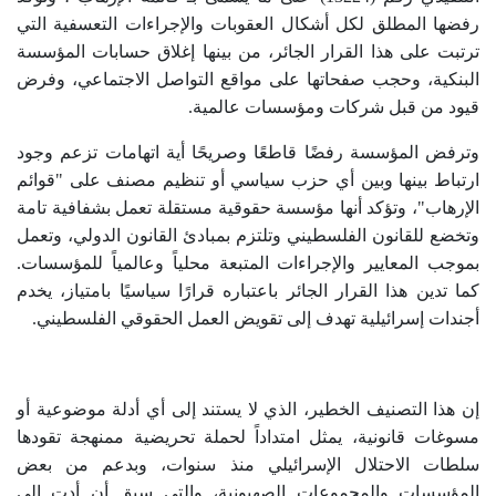
رفضها المطلق لكل أشكال العقوبات والإجراءات التعسفية التي
ترتبت على هذا القرار الجائر، من بينها إغلاق حسابات المؤسسة
البنكية، وحجب صفحاتها على مواقع التواصل الاجتماعي، وفرض
قيود من قبل شركات ومؤسسات عالمية
.
وترفض المؤسسة رفضًا قاطعًا وصريحًا أية اتهامات تزعم وجود
ارتباط بينها وبين أي حزب سياسي أو تنظيم مصنف على "قوائم
الإرهاب"، وتؤكد أنها مؤسسة حقوقية مستقلة تعمل بشفافية تامة
وتخضع للقانون الفلسطيني وتلتزم بمبادئ القانون الدولي، وتعمل
بموجب المعايير والإجراءات المتبعة محلياً وعالمياً للمؤسسات.
كما تدين هذا القرار الجائر باعتباره قرارًا سياسيًا بامتياز، يخدم
أجندات إسرائيلية تهدف إلى تقويض العمل الحقوقي الفلسطيني
.
إن هذا التصنيف الخطير، الذي لا يستند إلى أي أدلة موضوعية أو
مسوغات قانونية، يمثل امتداداً لحملة تحريضية ممنهجة تقودها
سلطات الاحتلال الإسرائيلي منذ سنوات، وبدعم من بعض
المؤسسات والمجموعات الصهيونية، والتي سبق أن أدت إلى