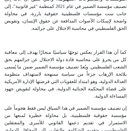
تصنيف مؤسسة الضمير في عام 2021 كمنظمة "غير قانونية"، إلى
جانب ست مؤسسات فلسطينية حقوقية بارزة، في محاولة
واضحة لإسكات الأصوات المدافعة عن حقوق الإنسان، وتقويض
الحق الفلسطيني في محاسبة الاحتلال على جرائمه
.
كما أن هذا القرار يعكس توجهًا سياسيًا منحازًا يهدف إلى معاقبة
كل من يجرؤ على محاسبة قادة دولة الاحتلال عن جرائمهم بحق
الشعب الفلسطيني. ويُعدّ تصنيف مؤسسة الضمير ضمن ما يُسمى
بلائحة الإرهاب جزءاً من سياسة ممنهجة لاستهداف منظومة
العدالة الدولية، وهو امتداد للعقوبات التي فرضتها الإدارة الأمريكية
على قضاة المحكمة الجنائية الدولية، في محاولة لتقويض جهود
المساءلة الدولية
.
إن تصنيف مؤسسة الضمير في هذا السياق ليس فقط هجوماً على
مؤسسة حقوقية فلسطينية، بل محاولة خطيرة لمنعها من
الاستمرار في تقديم دعمها القانوني للأسرى والمعتقلين
الفلسطينيين، وتقديم الشكاوى والتقارير إلى المحافل الدولية،