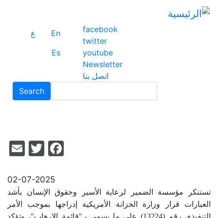
تج
إل
facebook
ال
En
ع
twitter
ال
Es
youtube
Newsletter
اتصل بنا
Search
Search
il
acebook
itter
02-07-2025
تستنكر مؤسسة الضمير لرعاية الأسير وحقوق الإنسان بأشد
العبارات قرار وزارة الخزانة الأمريكية إدراجها بموجب الأمر
التنفيذي
رقم (13224) على ما يسمى بـ"قائمة الإرهاب"، وتؤكد