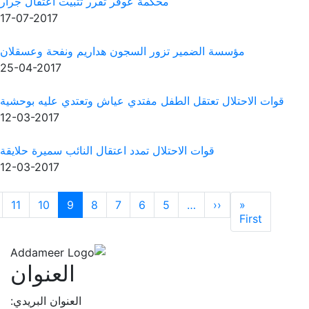
كمة عوفر تقرر تثبيت اعتقال جرار
17-07-2017
ر السجون هداريم ونفحة وعسقلان
25-04-2017
ل مفتدي عياش وتعتدي عليه بوحشية
12-03-2017
ال تمدد اعتقال النائب سميرة حلايقة
12-03-2017
Next page
Pre
Last
››
…
13
12
11
10
9
8
7
6
ge
»
العنوان
العنوان البريدي: