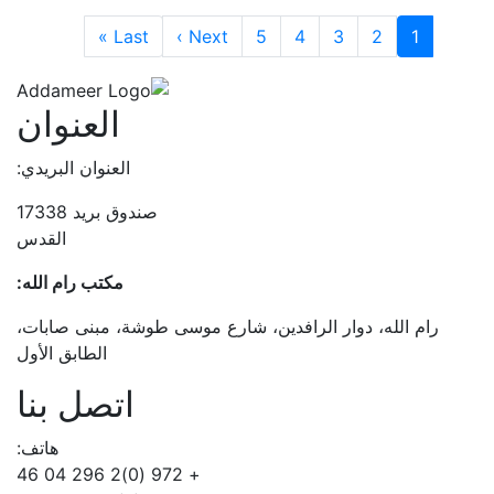
Paginatio
Last page
Next page
Last »
Next ›
5
4
3
2
1
العنوان
العنوان البريدي:
صندوق بريد 17338
القدس
مكتب رام الله:
رام الله، دوار الرافدين، شارع موسى طوشة، مبنى صابات،
الطابق الأول
اتصل بنا
هاتف:
+ 972 (0)2 296 04 46